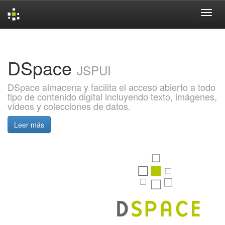
Skip
navigation
DSpace
JSPUI
DSpace almacena y facilita el acceso abierto a todo
tipo de contenido digital incluyendo texto, imágenes,
vídeos y colecciones de datos.
Leer más