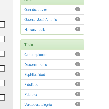
Garrido, Javier
1
Guerra, José Antonio
1
Herranz, Julio
1
Título
Contemplación
1
Discernimiento
1
Espiritualidad
1
Fidelidad
1
Pobreza
1
Verdadera alegría
1