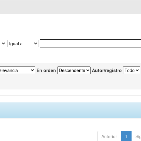
En orden
Autor/registro
Anterior
1
Si