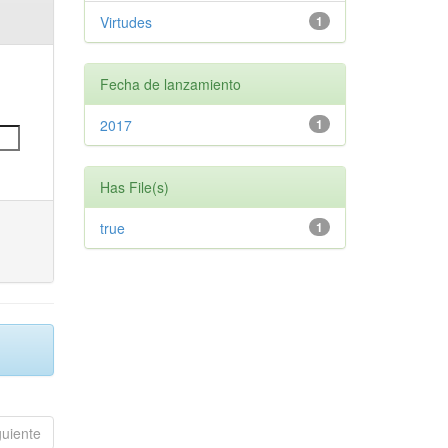
Virtudes
1
Fecha de lanzamiento
2017
1
Has File(s)
true
1
guiente