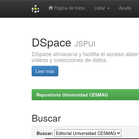
Página de inicio
Listar
Ayuda
Skip
navigation
DSpace
JSPUI
DSpace almacena y facilita el acceso abiert
vídeos y colecciones de datos.
Leer más
Repositorio Universidad CESMAG
Buscar
Buscar: