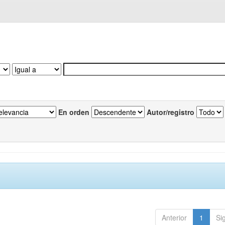
En orden
Autor/registro
Anterior
1
Si