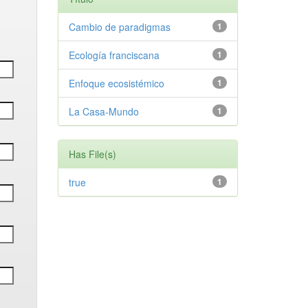
Cambio de paradigmas
1
Ecología franciscana
1
Enfoque ecosistémico
1
La Casa-Mundo
1
Has File(s)
true
1