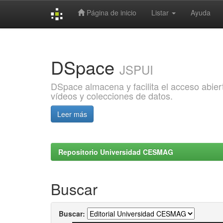
Página de inicio
Listar
Ayuda
Skip
navigation
DSpace
JSPUI
DSpace almacena y facilita el acceso abiert
vídeos y colecciones de datos.
Leer más
Repositorio Universidad CESMAG
Buscar
Buscar: