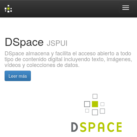
Skip
navigation
DSpace
JSPUI
DSpace almacena y facilita el acceso abierto a todo
tipo de contenido digital incluyendo texto, imágenes,
vídeos y colecciones de datos.
Leer más