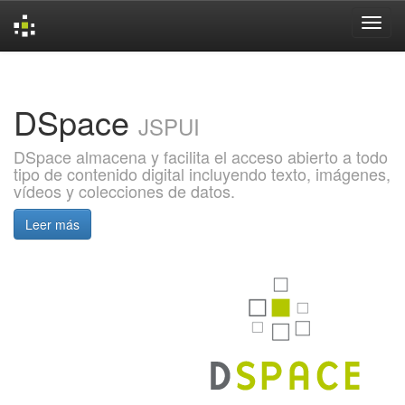
Skip
navigation
DSpace
JSPUI
DSpace almacena y facilita el acceso abierto a todo
tipo de contenido digital incluyendo texto, imágenes,
vídeos y colecciones de datos.
Leer más