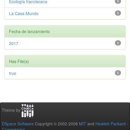
Ecología franciscana
1
La Casa-Mundo
1
Fecha de lanzamiento
2017
1
Has File(s)
true
1
Theme by
DSpace Software
Copyright © 2002-2008
MIT
and
Hewlett-Packard
-
Comentarios