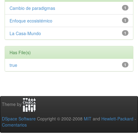
Cambio de paradigmas
1
Enfoque ecosistémico
1
La Casa-Mundo
1
Has File(s)
true
1
Theme by
DSpace Software
Copyright © 2002-2008
MIT
and
Hewlett-Packard
-
Comentarios