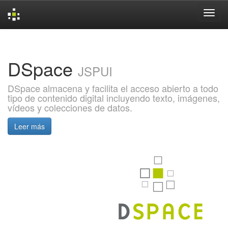
Skip
navigation
DSpace
JSPUI
DSpace almacena y facilita el acceso abierto a todo
tipo de contenido digital incluyendo texto, imágenes,
vídeos y colecciones de datos.
Leer más