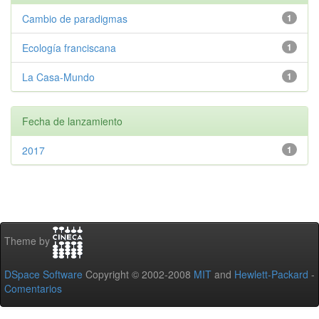
Cambio de paradigmas
1
Ecología franciscana
1
La Casa-Mundo
1
Fecha de lanzamiento
2017
1
Theme by
DSpace Software
Copyright © 2002-2008
MIT
and
Hewlett-Packard
-
Comentarios