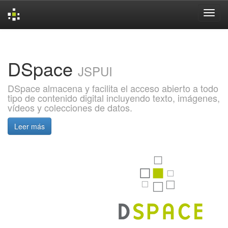
Skip
navigation
DSpace
JSPUI
DSpace almacena y facilita el acceso abierto a todo
tipo de contenido digital incluyendo texto, imágenes,
vídeos y colecciones de datos.
Leer más