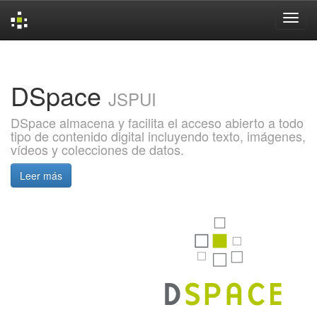
Skip
navigation
DSpace
JSPUI
DSpace almacena y facilita el acceso abierto a todo
tipo de contenido digital incluyendo texto, imágenes,
vídeos y colecciones de datos.
Leer más