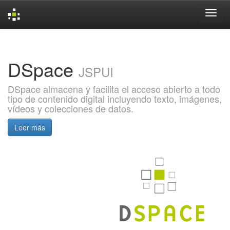
Skip
navigation
DSpace
JSPUI
DSpace almacena y facilita el acceso abierto a todo
tipo de contenido digital incluyendo texto, imágenes,
vídeos y colecciones de datos.
Leer más