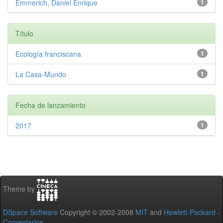
Emmerich, Daniel Enrique
1
Título
Ecología franciscana
1
La Casa-Mundo
1
Fecha de lanzamiento
2017
1
Theme by
DSpace Software
Copyright © 2002-2008
MIT
and
Hewlett-Packard
-
Comentarios