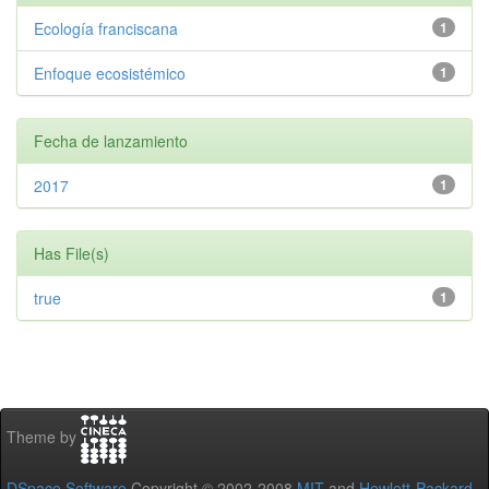
Ecología franciscana
1
Enfoque ecosistémico
1
Fecha de lanzamiento
2017
1
Has File(s)
true
1
Theme by
DSpace Software
Copyright © 2002-2008
MIT
and
Hewlett-Packard
-