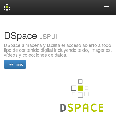
Skip
navigation
DSpace
JSPUI
DSpace almacena y facilita el acceso abierto a todo
tipo de contenido digital incluyendo texto, imágenes,
vídeos y colecciones de datos.
Leer más