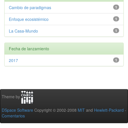
Cambio de paradigmas
1
Enfoque ecosistémico
1
La Casa-Mundo
1
Fecha de lanzamiento
2017
1
Theme by
DSpace Software
Copyright © 2002-2008
MIT
and
Hewlett-Packard
-
Comentarios