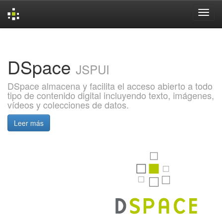
Skip
navigation
DSpace
JSPUI
DSpace almacena y facilita el acceso abierto a todo
tipo de contenido digital incluyendo texto, imágenes,
vídeos y colecciones de datos.
Leer más