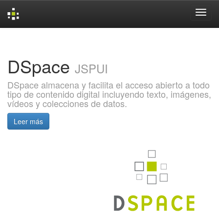
Skip
navigation
DSpace
JSPUI
DSpace almacena y facilita el acceso abierto a todo
tipo de contenido digital incluyendo texto, imágenes,
vídeos y colecciones de datos.
Leer más