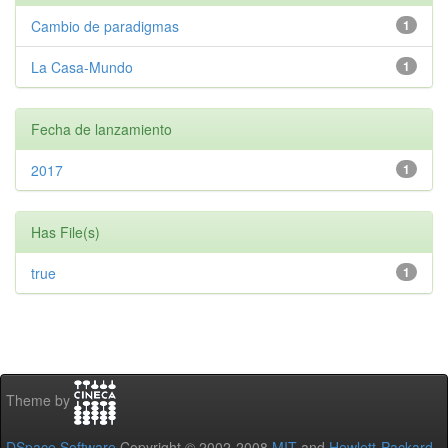
Cambio de paradigmas
1
La Casa-Mundo
1
Fecha de lanzamiento
2017
1
Has File(s)
true
1
Theme by
DSpace Software
Copyright © 2002-2008
MIT
and
Hewlett-Packard
-