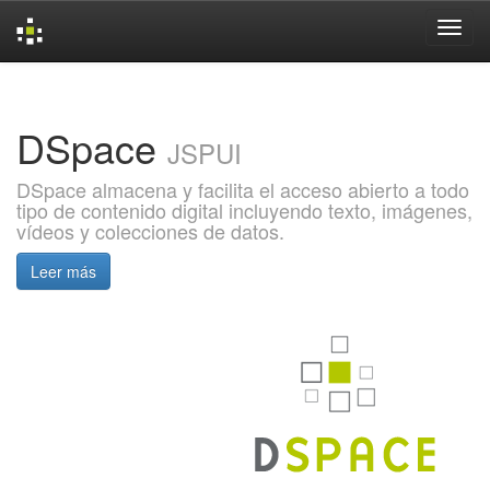
Skip
navigation
DSpace
JSPUI
DSpace almacena y facilita el acceso abierto a todo
tipo de contenido digital incluyendo texto, imágenes,
vídeos y colecciones de datos.
Leer más