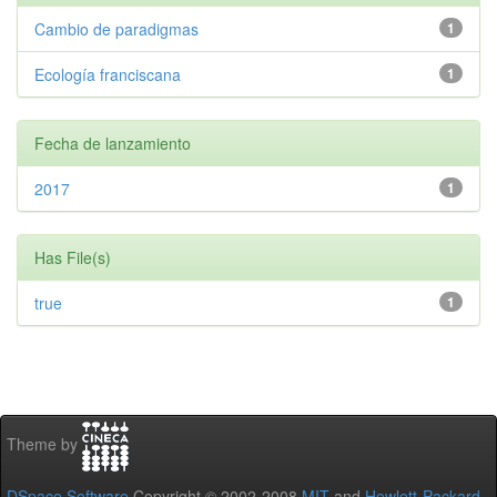
Cambio de paradigmas
1
Ecología franciscana
1
Fecha de lanzamiento
2017
1
Has File(s)
true
1
Theme by
DSpace Software
Copyright © 2002-2008
MIT
and
Hewlett-Packard
-