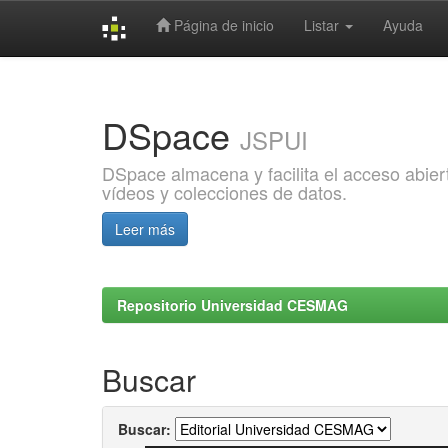
Página de inicio
Listar
Ayuda
Skip
navigation
DSpace
JSPUI
DSpace almacena y facilita el acceso abiert
vídeos y colecciones de datos.
Leer más
Repositorio Universidad CESMAG
Buscar
Buscar: