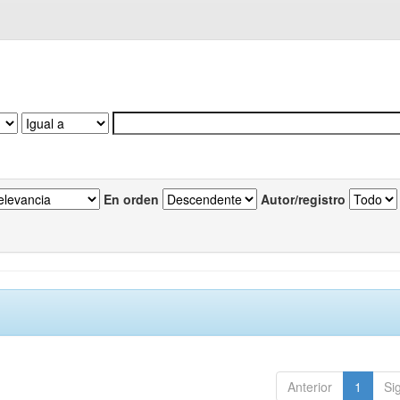
En orden
Autor/registro
Anterior
1
Si