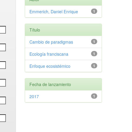
Emmerich, Daniel Enrique
1
Título
Cambio de paradigmas
1
Ecología franciscana
1
Enfoque ecosistémico
1
Fecha de lanzamiento
2017
1