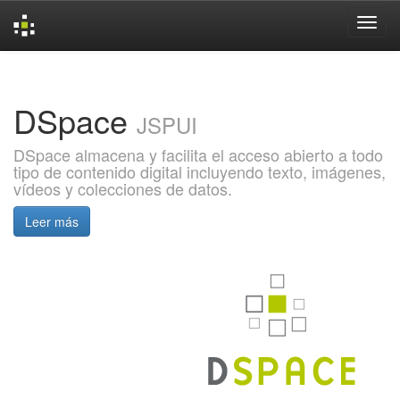
Skip
navigation
DSpace
JSPUI
DSpace almacena y facilita el acceso abierto a todo
tipo de contenido digital incluyendo texto, imágenes,
vídeos y colecciones de datos.
Leer más