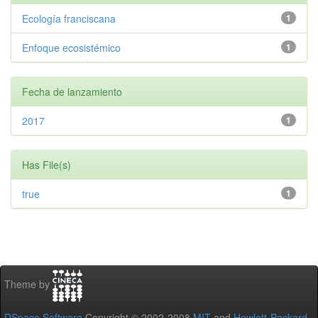
Ecología franciscana
1
Enfoque ecosistémico
1
Fecha de lanzamiento
2017
1
Has File(s)
true
1
Theme by
DSpace Software
Copyright © 2002-2008
MIT
and
Hewlett-Packard
-