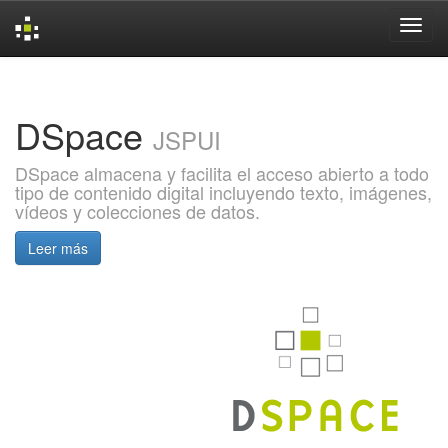
Skip
navigation
DSpace
JSPUI
DSpace almacena y facilita el acceso abierto a todo
tipo de contenido digital incluyendo texto, imágenes,
vídeos y colecciones de datos.
Leer más