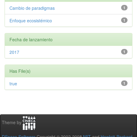
Cambio de paradigmas
1
Enfoque ecosistémico
1
Fecha de lanzamiento
2017
1
Has File(s)
true
1
Theme by
DSpace Software
Copyright © 2002-2008
MIT
and
Hewlett-Packard
-