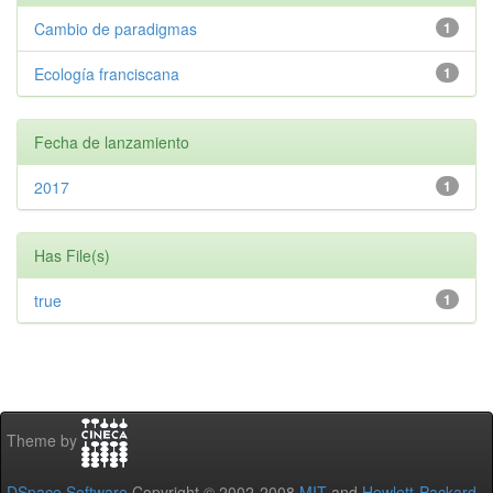
Cambio de paradigmas
1
Ecología franciscana
1
Fecha de lanzamiento
2017
1
Has File(s)
true
1
Theme by
DSpace Software
Copyright © 2002-2008
MIT
and
Hewlett-Packard
-