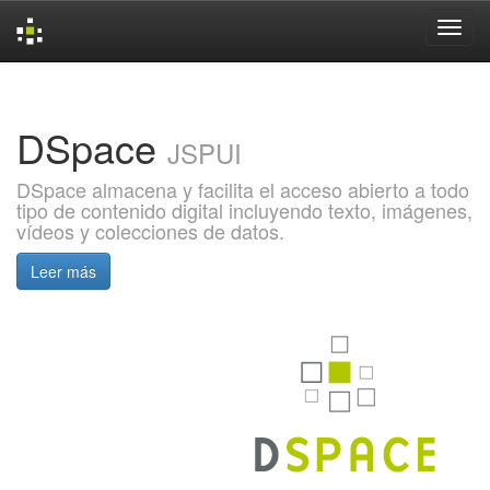
Skip
navigation
DSpace
JSPUI
DSpace almacena y facilita el acceso abierto a todo
tipo de contenido digital incluyendo texto, imágenes,
vídeos y colecciones de datos.
Leer más