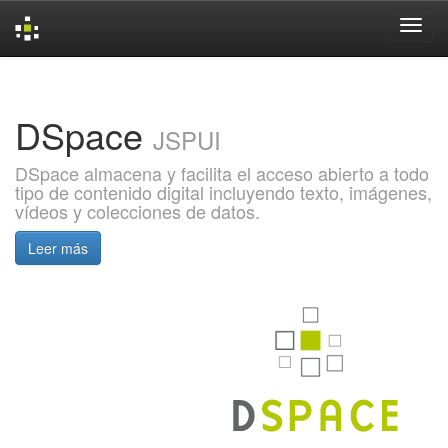
Skip
navigation
DSpace
JSPUI
DSpace almacena y facilita el acceso abierto a todo
tipo de contenido digital incluyendo texto, imágenes,
vídeos y colecciones de datos.
Leer más