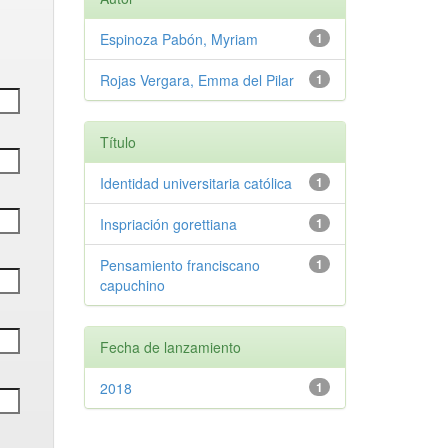
Espinoza Pabón, Myriam
1
Rojas Vergara, Emma del Pilar
1
Título
Identidad universitaria católica
1
Inspriación gorettiana
1
Pensamiento franciscano
1
capuchino
Fecha de lanzamiento
2018
1