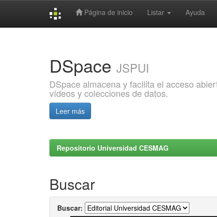
Página de inicio
Listar
Ayuda
Skip
navigation
DSpace
JSPUI
DSpace almacena y facilita el acceso abiert
vídeos y colecciones de datos.
Leer más
Repositorio Universidad CESMAG
Buscar
Buscar: