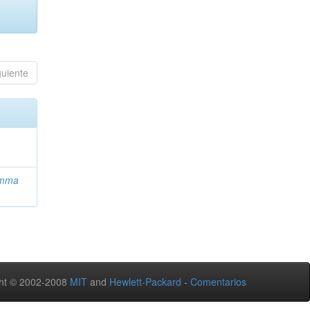
guiente
Emma
ht © 2002-2008
MIT
and
Hewlett-Packard
-
Comentarios