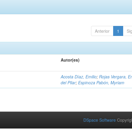
Anterior
1
Si
Autor(es)
Acosta Díaz, Emilio
;
Rojas Vergara, 
del Pilar
;
Espinoza Pabón, Myriam
DSpace Software
Copyrig