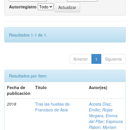
Autor/registro
Resultados 1-1 de 1.
Anterior
1
Siguiente
Resultados por ítem:
Fecha de
Título
Autor(es)
publicación
2018
Tras las huellas de
Acosta Díaz,
Francisco de Asís
Emilio
;
Rojas
Vergara, Emma
del Pilar
;
Espinoza
Pabón, Myriam