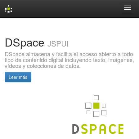
Skip
navigation
DSpace
JSPUI
DSpace almacena y facilita el acceso abierto a todo
tipo de contenido digital incluyendo texto, imágenes,
vídeos y colecciones de datos.
Leer más