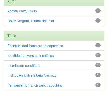
Autor
Acosta Díaz, Emilio
1
Rojas Vergara, Emma del Pilar
1
Título
Espiritualidad franciscano capuchina
1
Identidad universitaria católica
1
Inspriación gorettiana
1
Institución Universitaria Cesmag
1
Pensamiento franciscano capuchino
1