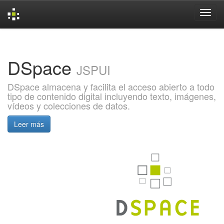
Skip
navigation
DSpace
JSPUI
DSpace almacena y facilita el acceso abierto a todo
tipo de contenido digital incluyendo texto, imágenes,
vídeos y colecciones de datos.
Leer más