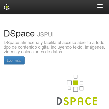
Skip
navigation
DSpace
JSPUI
DSpace almacena y facilita el acceso abierto a todo
tipo de contenido digital incluyendo texto, imágenes,
vídeos y colecciones de datos.
Leer más