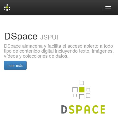
Skip
navigation
DSpace
JSPUI
DSpace almacena y facilita el acceso abierto a todo
tipo de contenido digital incluyendo texto, imágenes,
vídeos y colecciones de datos.
Leer más