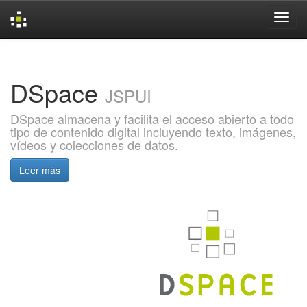
Skip
navigation
DSpace
JSPUI
DSpace almacena y facilita el acceso abierto a todo
tipo de contenido digital incluyendo texto, imágenes,
vídeos y colecciones de datos.
Leer más