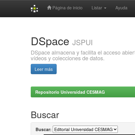
Página de inicio
Listar
Ayuda
Skip
navigation
DSpace
JSPUI
DSpace almacena y facilita el acceso abiert
vídeos y colecciones de datos.
Leer más
Repositorio Universidad CESMAG
Buscar
Buscar: