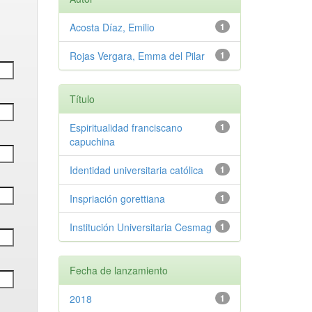
Acosta Díaz, Emilio
1
Rojas Vergara, Emma del Pilar
1
Título
Espiritualidad franciscano
1
capuchina
Identidad universitaria católica
1
Inspriación gorettiana
1
Institución Universitaria Cesmag
1
Fecha de lanzamiento
2018
1