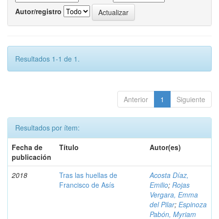
Autor/registro
Resultados 1-1 de 1.
Anterior
1
Siguiente
Resultados por ítem:
Fecha de
Título
Autor(es)
publicación
2018
Tras las huellas de
Acosta Díaz,
Francisco de Asís
Emilio
;
Rojas
Vergara, Emma
del Pilar
;
Espinoza
Pabón, Myriam