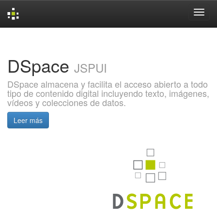
Skip
navigation
DSpace
JSPUI
DSpace almacena y facilita el acceso abierto a todo
tipo de contenido digital incluyendo texto, imágenes,
vídeos y colecciones de datos.
Leer más