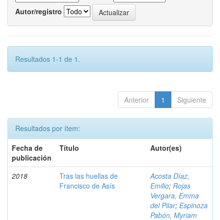
Autor/registro
Resultados 1-1 de 1.
Anterior
1
Siguiente
Resultados por ítem:
Fecha de
Título
Autor(es)
publicación
2018
Tras las huellas de
Acosta Díaz,
Francisco de Asís
Emilio
;
Rojas
Vergara, Emma
del Pilar
;
Espinoza
Pabón, Myriam