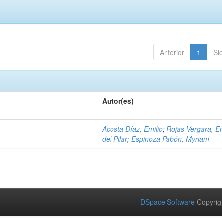
Anterior
1
Si
Autor(es)
Acosta Díaz, Emilio
;
Rojas Vergara, 
del Pilar
;
Espinoza Pabón, Myriam
DSpace Software
Copyrig