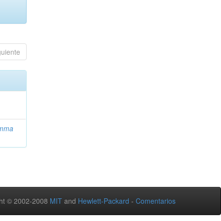
guiente
Emma
ht © 2002-2008
MIT
and
Hewlett-Packard
-
Comentarios