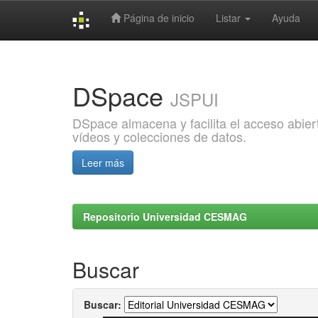
Página de inicio
Listar
Ayuda
Skip
navigation
DSpace
JSPUI
DSpace almacena y facilita el acceso abiert
vídeos y colecciones de datos.
Leer más
Repositorio Universidad CESMAG
Buscar
Buscar: