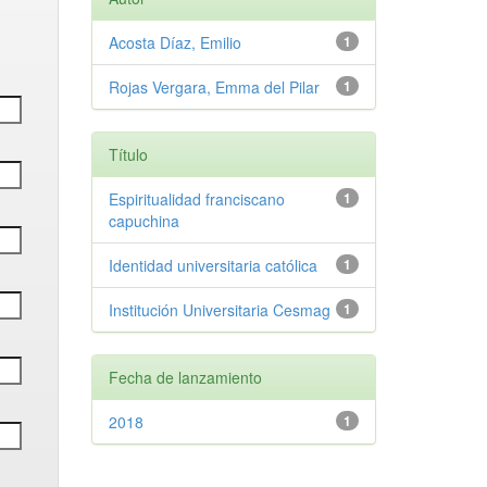
Acosta Díaz, Emilio
1
Rojas Vergara, Emma del Pilar
1
Título
Espiritualidad franciscano
1
capuchina
Identidad universitaria católica
1
Institución Universitaria Cesmag
1
Fecha de lanzamiento
2018
1