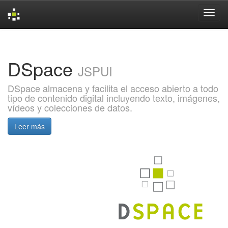
Skip
navigation
DSpace
JSPUI
DSpace almacena y facilita el acceso abierto a todo
tipo de contenido digital incluyendo texto, imágenes,
vídeos y colecciones de datos.
Leer más