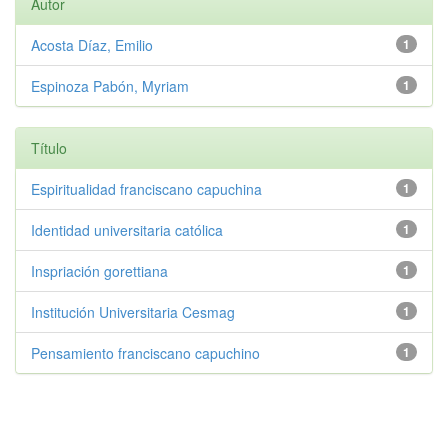
Autor
Acosta Díaz, Emilio
1
Espinoza Pabón, Myriam
1
Título
Espiritualidad franciscano capuchina
1
Identidad universitaria católica
1
Inspriación gorettiana
1
Institución Universitaria Cesmag
1
Pensamiento franciscano capuchino
1