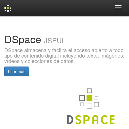
Skip
navigation
DSpace
JSPUI
DSpace almacena y facilita el acceso abierto a todo
tipo de contenido digital incluyendo texto, imágenes,
vídeos y colecciones de datos.
Leer más