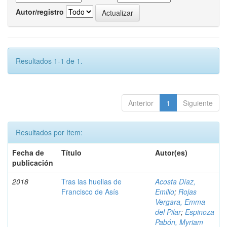
Autor/registro
Resultados 1-1 de 1.
Anterior
1
Siguiente
Resultados por ítem:
Fecha de
Título
Autor(es)
publicación
2018
Tras las huellas de
Acosta Díaz,
Francisco de Asís
Emilio
;
Rojas
Vergara, Emma
del Pilar
;
Espinoza
Pabón, Myriam