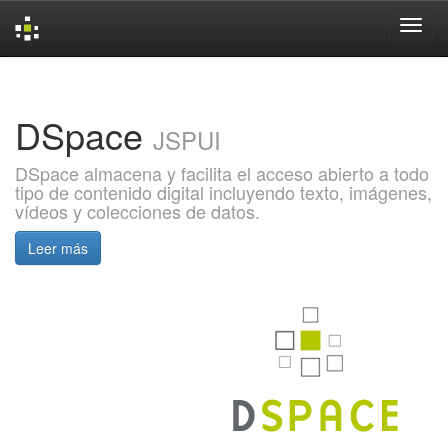
Skip
navigation
DSpace
JSPUI
DSpace almacena y facilita el acceso abierto a todo
tipo de contenido digital incluyendo texto, imágenes,
vídeos y colecciones de datos.
Leer más