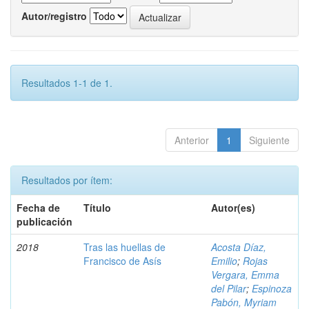
Autor/registro
Resultados 1-1 de 1.
Anterior
1
Siguiente
Resultados por ítem:
Fecha de
Título
Autor(es)
publicación
2018
Tras las huellas de
Acosta Díaz,
Francisco de Asís
Emilio
;
Rojas
Vergara, Emma
del Pilar
;
Espinoza
Pabón, Myriam