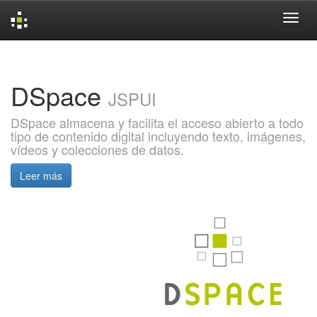
Skip
navigation
DSpace
JSPUI
DSpace almacena y facilita el acceso abierto a todo
tipo de contenido digital incluyendo texto, imágenes,
vídeos y colecciones de datos.
Leer más