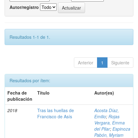
Autor/registro
Resultados 1-1 de 1.
Anterior
1
Siguiente
Resultados por ítem:
Fecha de
Título
Autor(es)
publicación
2018
Tras las huellas de
Acosta Díaz,
Francisco de Asís
Emilio
;
Rojas
Vergara, Emma
del Pilar
;
Espinoza
Pabón, Myriam