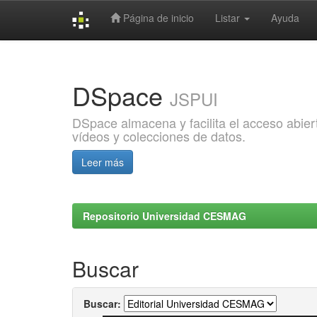
Página de inicio
Listar
Ayuda
Skip
navigation
DSpace
JSPUI
DSpace almacena y facilita el acceso abiert
vídeos y colecciones de datos.
Leer más
Repositorio Universidad CESMAG
Buscar
Buscar: