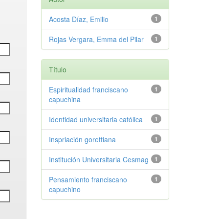
Acosta Díaz, Emilio
1
Rojas Vergara, Emma del Pilar
1
Título
Espiritualidad franciscano
1
capuchina
Identidad universitaria católica
1
Inspriación gorettiana
1
Institución Universitaria Cesmag
1
Pensamiento franciscano
1
capuchino