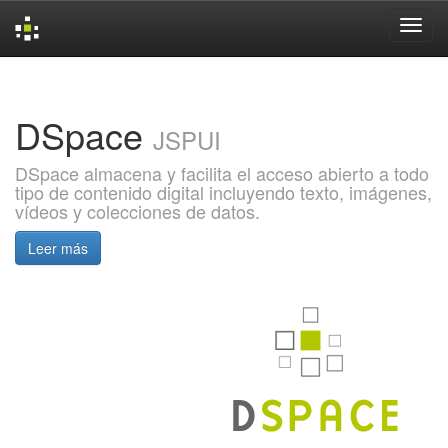
Skip
navigation
DSpace
JSPUI
DSpace almacena y facilita el acceso abierto a todo
tipo de contenido digital incluyendo texto, imágenes,
vídeos y colecciones de datos.
Leer más