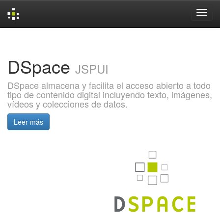
Skip
navigation
DSpace
JSPUI
DSpace almacena y facilita el acceso abierto a todo
tipo de contenido digital incluyendo texto, imágenes,
vídeos y colecciones de datos.
Leer más