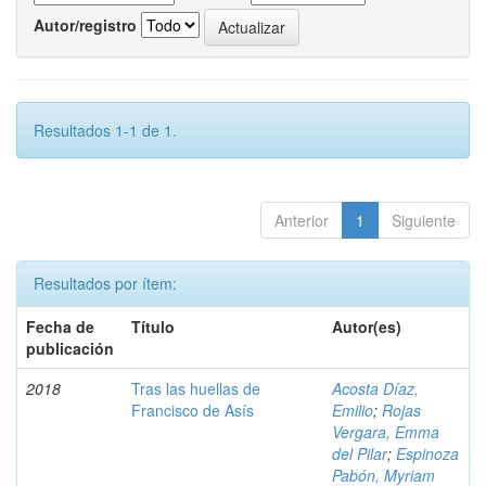
Autor/registro
Resultados 1-1 de 1.
Anterior
1
Siguiente
Resultados por ítem:
Fecha de
Título
Autor(es)
publicación
2018
Tras las huellas de
Acosta Díaz,
Francisco de Asís
Emilio
;
Rojas
Vergara, Emma
del Pilar
;
Espinoza
Pabón, Myriam