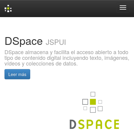
Skip
navigation
DSpace
JSPUI
DSpace almacena y facilita el acceso abierto a todo
tipo de contenido digital incluyendo texto, imágenes,
vídeos y colecciones de datos.
Leer más