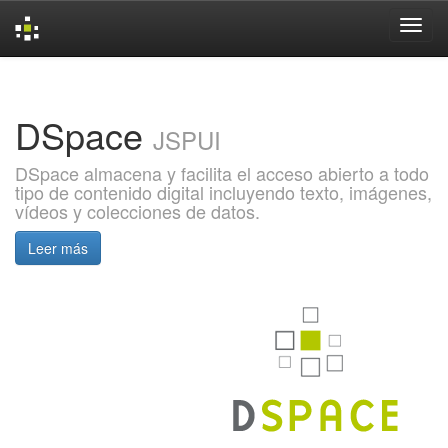
Skip
navigation
DSpace
JSPUI
DSpace almacena y facilita el acceso abierto a todo
tipo de contenido digital incluyendo texto, imágenes,
vídeos y colecciones de datos.
Leer más