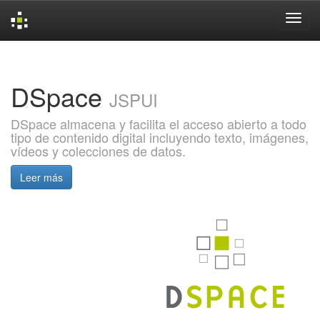
Skip
navigation
DSpace
JSPUI
DSpace almacena y facilita el acceso abierto a todo
tipo de contenido digital incluyendo texto, imágenes,
vídeos y colecciones de datos.
Leer más