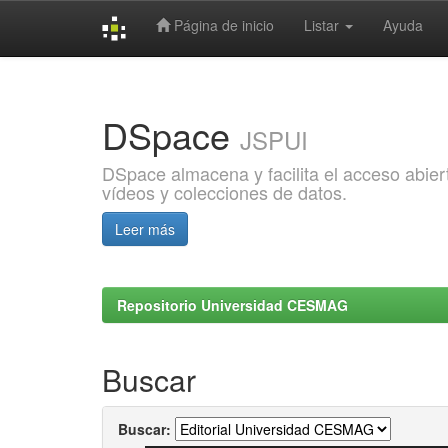
Página de inicio
Listar
Ayuda
Skip
navigation
DSpace
JSPUI
DSpace almacena y facilita el acceso abiert
vídeos y colecciones de datos.
Leer más
Repositorio Universidad CESMAG
Buscar
Buscar: