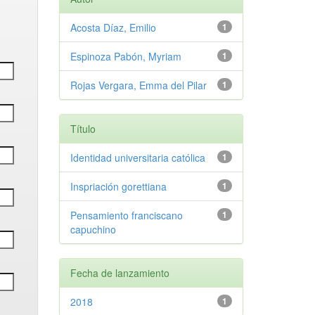
Acosta Díaz, Emilio
1
Espinoza Pabón, Myriam
1
Rojas Vergara, Emma del Pilar
1
Título
Identidad universitaria católica
1
Inspriación gorettiana
1
Pensamiento franciscano
1
capuchino
Fecha de lanzamiento
2018
1