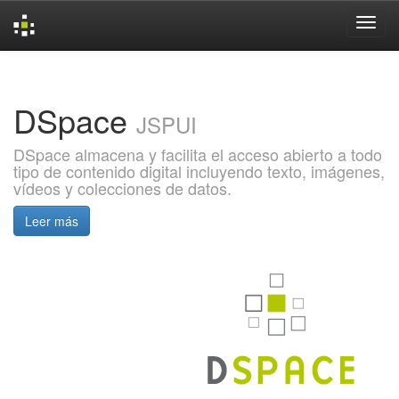
Skip
navigation
DSpace
JSPUI
DSpace almacena y facilita el acceso abierto a todo
tipo de contenido digital incluyendo texto, imágenes,
vídeos y colecciones de datos.
Leer más