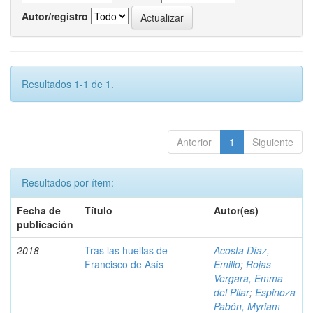
Autor/registro
Resultados 1-1 de 1.
Anterior
1
Siguiente
Resultados por ítem:
Fecha de
Título
Autor(es)
publicación
2018
Tras las huellas de
Acosta Díaz,
Francisco de Asís
Emilio
;
Rojas
Vergara, Emma
del Pilar
;
Espinoza
Pabón, Myriam