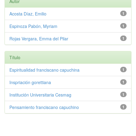
Autor
Acosta Díaz, Emilio
1
Espinoza Pabón, Myriam
1
Rojas Vergara, Emma del Pilar
1
Título
Espiritualidad franciscano capuchina
1
Inspriación gorettiana
1
Institución Universitaria Cesmag
1
Pensamiento franciscano capuchino
1