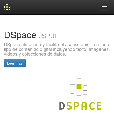
Skip
navigation
DSpace
JSPUI
DSpace almacena y facilita el acceso abierto a todo
tipo de contenido digital incluyendo texto, imágenes,
vídeos y colecciones de datos.
Leer más