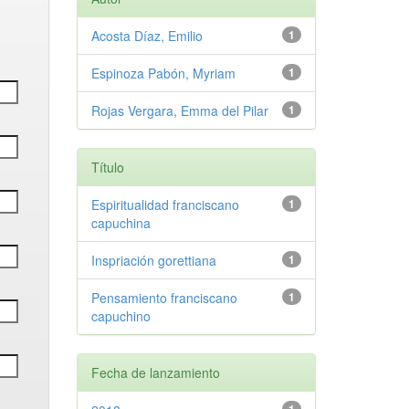
Acosta Díaz, Emilio
1
Espinoza Pabón, Myriam
1
Rojas Vergara, Emma del Pilar
1
Título
Espiritualidad franciscano
1
capuchina
Inspriación gorettiana
1
Pensamiento franciscano
1
capuchino
Fecha de lanzamiento