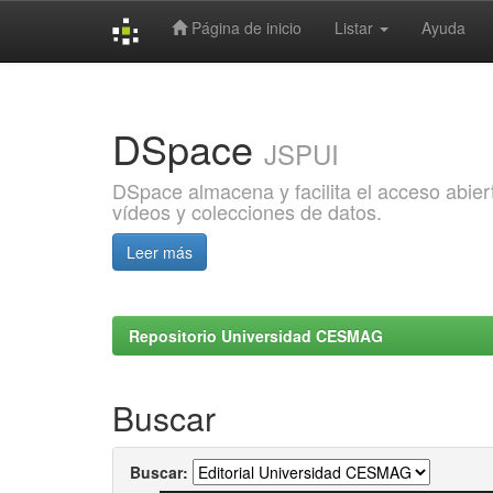
Página de inicio
Listar
Ayuda
Skip
navigation
DSpace
JSPUI
DSpace almacena y facilita el acceso abiert
vídeos y colecciones de datos.
Leer más
Repositorio Universidad CESMAG
Buscar
Buscar: