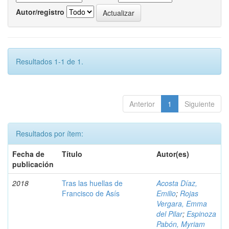
Autor/registro
Resultados 1-1 de 1.
Anterior
1
Siguiente
Resultados por ítem:
Fecha de
Título
Autor(es)
publicación
2018
Tras las huellas de
Acosta Díaz,
Francisco de Asís
Emilio
;
Rojas
Vergara, Emma
del Pilar
;
Espinoza
Pabón, Myriam