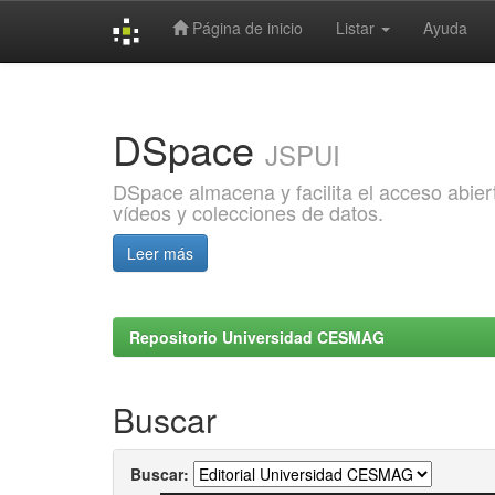
Página de inicio
Listar
Ayuda
Skip
navigation
DSpace
JSPUI
DSpace almacena y facilita el acceso abiert
vídeos y colecciones de datos.
Leer más
Repositorio Universidad CESMAG
Buscar
Buscar: