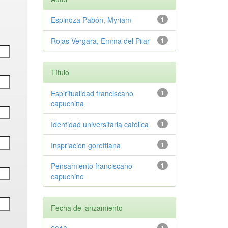
Espinoza Pabón, Myriam
1
Rojas Vergara, Emma del Pilar
1
Título
Espiritualidad franciscano
1
capuchina
Identidad universitaria católica
1
Inspriación gorettiana
1
Pensamiento franciscano
1
capuchino
Fecha de lanzamiento