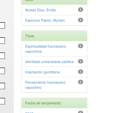
Acosta Díaz, Emilio
1
Espinoza Pabón, Myriam
1
Título
Espiritualidad franciscano
1
capuchina
Identidad universitaria católica
1
Inspriación gorettiana
1
Pensamiento franciscano
1
capuchino
Fecha de lanzamiento