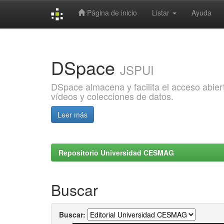
Página de inicio
Listar
Ayuda
Skip
navigation
DSpace
JSPUI
DSpace almacena y facilita el acceso abiert
vídeos y colecciones de datos.
Leer más
Repositorio Universidad CESMAG
Buscar
Buscar: