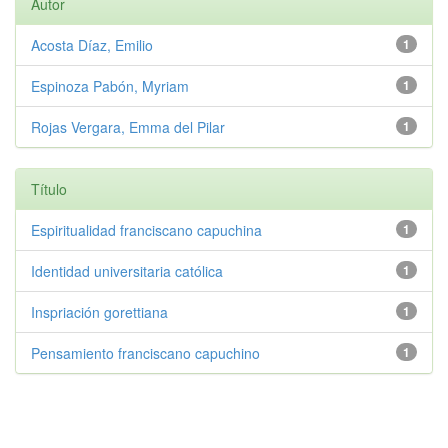
Autor
Acosta Díaz, Emilio
1
Espinoza Pabón, Myriam
1
Rojas Vergara, Emma del Pilar
1
Título
Espiritualidad franciscano capuchina
1
Identidad universitaria católica
1
Inspriación gorettiana
1
Pensamiento franciscano capuchino
1