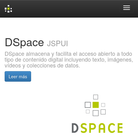
Skip
navigation
DSpace
JSPUI
DSpace almacena y facilita el acceso abierto a todo
tipo de contenido digital incluyendo texto, imágenes,
vídeos y colecciones de datos.
Leer más