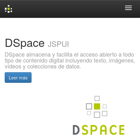
Skip
navigation
DSpace
JSPUI
DSpace almacena y facilita el acceso abierto a todo
tipo de contenido digital incluyendo texto, imágenes,
vídeos y colecciones de datos.
Leer más