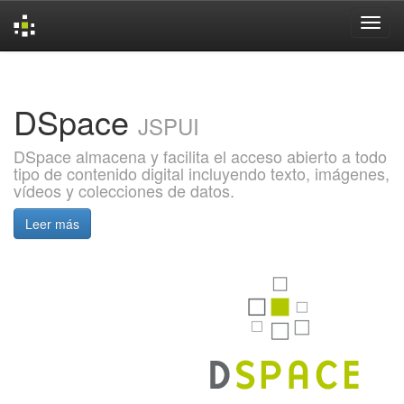
Skip
navigation
DSpace
JSPUI
DSpace almacena y facilita el acceso abierto a todo
tipo de contenido digital incluyendo texto, imágenes,
vídeos y colecciones de datos.
Leer más