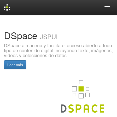
Skip
navigation
DSpace
JSPUI
DSpace almacena y facilita el acceso abierto a todo
tipo de contenido digital incluyendo texto, imágenes,
vídeos y colecciones de datos.
Leer más